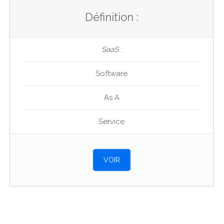
Définition :
SaaS :
Software
As A
Service
VOIR