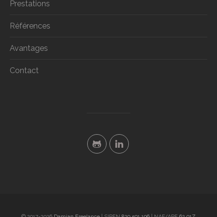
Prestations
Références
Avantages
Contact
©
2017-2026
Damian Freelance
| SIREN
829 501 196
| NAF/APE
62.01Z